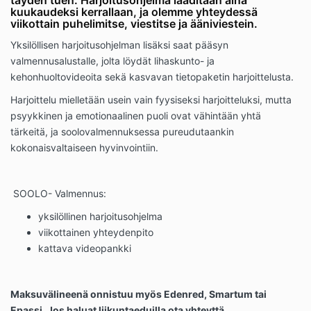
täyden tuen. Harjoitusohjelma laaditaan aina
kuukaudeksi kerrallaan, ja olemme yhteydessä
viikottain puhelimitse, viestitse ja ääniviestein.
Yksilöllisen harjoitusohjelman lisäksi saat pääsyn
valmennusalustalle, jolta löydät lihaskunto- ja
kehonhuoltovideoita sekä kasvavan tietopaketin harjoittelusta.
Harjoittelu mielletään usein vain fyysiseksi harjoitteluksi, mutta
psyykkinen ja emotionaalinen puoli ovat vähintään yhtä
tärkeitä, ja soolovalmennuksessa pureudutaankin
kokonaisvaltaiseen hyvinvointiin.
SOOLO- Valmennus:
yksilöllinen harjoitusohjelma
viikottainen yhteydenpito
kattava videopankki
Maksuvälineenä onnistuu myös Edenred, Smartum tai
Epassi. Jos haluat liikuntaeduilla ota yhteyttä