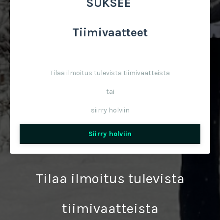
SUKSEE
Tiimivaatteet
Tilaa ilmoitus tulevista tiimivaatteista
tai
siirry holviin
Siirry holviin
Tilaa ilmoitus tulevista
tiimivaatteista