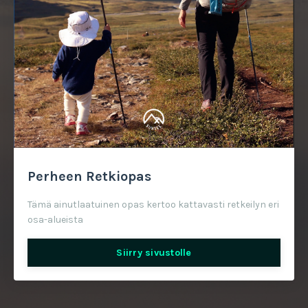
Perheen Retkiopas
Tämä ainutlaatuinen opas kertoo kattavasti retkeilyn eri
osa-alueista
Siirry sivustolle