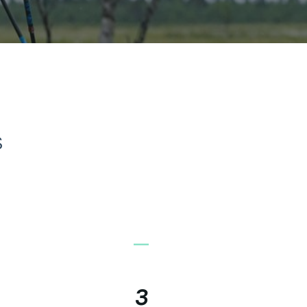
S
_
3