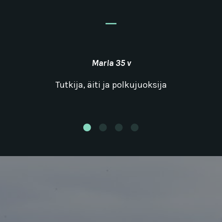
_
Maria 35 v
Tutkija, äiti ja polkujuoksija