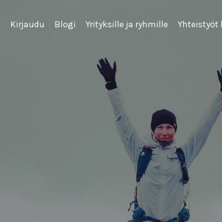
u
Kirjaudu
Blogi
Yrityksille ja ryhmille
Yhteistyöt