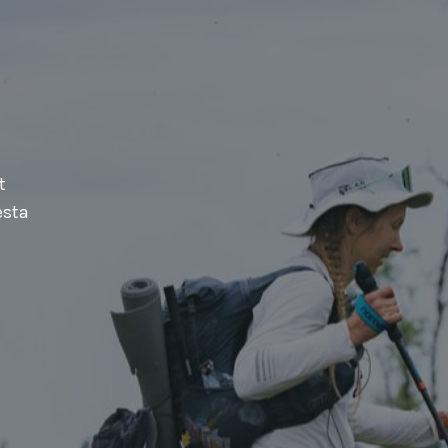
t
esta