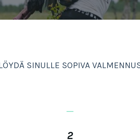
LÖYDÄ SINULLE SOPIVA VALMENNU
_
2