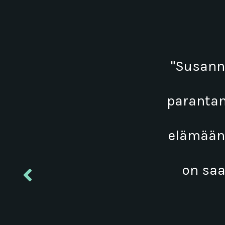
"Susann
parantan
elämääni
on saa