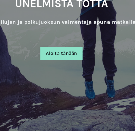
UNELMISTA TOTTA
ilujen ja polkujuoksun valmentaja apuna matkalla
Aloita tänään