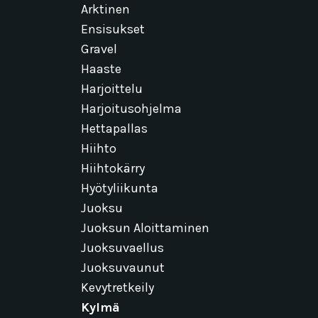
Arktinen
Ensisukset
Gravel
Haaste
Harjoittelu
Harjoitusohjelma
Hettapallas
Hiihto
Hiihtokärry
Hyötyliikunta
Juoksu
Juoksun Aloittaminen
Juoksuvaellus
Juoksuvaunut
Kevytretkeily
Kylmä