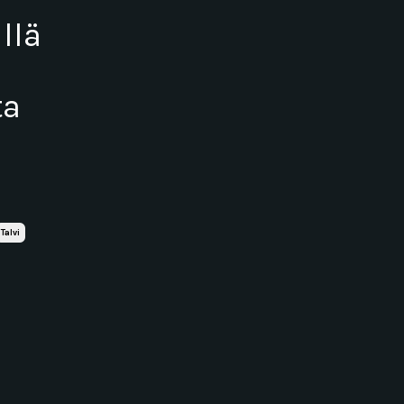
llä
ta
Talvi