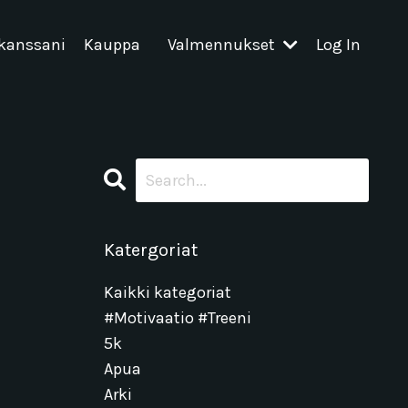
 kanssani
Kauppa
Valmennukset
Log In
Katergoriat
Kaikki kategoriat
#motivaatio #treeni
5k
Apua
Arki