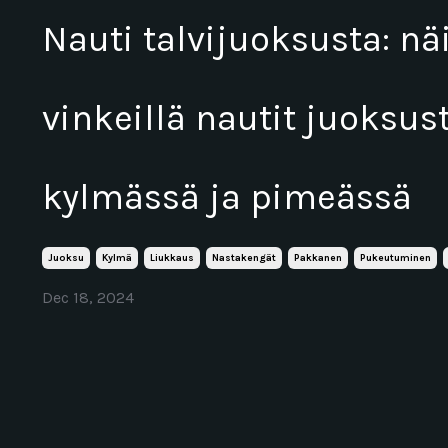
Nauti talvijuoksusta: näi
vinkeillä nautit juoksus
kylmässä ja pimeässä
Juoksu
Kylmä
Liukkaus
Nastakengät
Pakkanen
Pukeutuminen
Dec 18, 2024