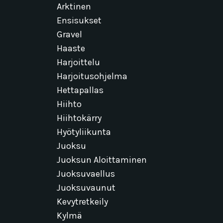
Arktinen
Ensisukset
Gravel
Haaste
Harjoittelu
Harjoitusohjelma
Hettapallas
Hiihto
Hiihtokärry
Hyötyliikunta
Juoksu
Juoksun Aloittaminen
Juoksuvaellus
Juoksuvaunut
Kevytretkeily
Kylmä