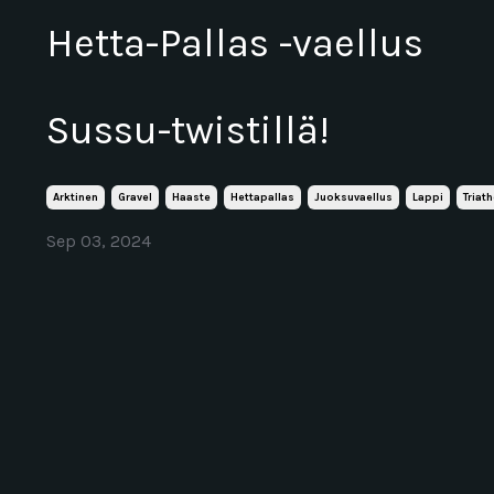
Hetta-Pallas -vaellus
Sussu-twistillä!
Arktinen
Gravel
Haaste
Hettapallas
Juoksuvaellus
Lappi
Triat
Sep 03, 2024