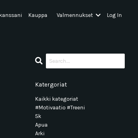
 kanssani
Kauppa
Valmennukset
Log In
Katergoriat
Kaikki kategoriat
#motivaatio #treeni
5k
Apua
Arki