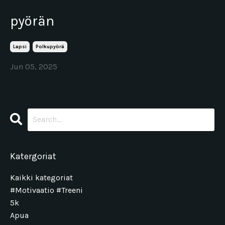
pyörän
Lapsi
Polkupyörä
Jun 05, 2025
Katergoriat
Kaikki kategoriat
#motivaatio #treeni
5k
Apua