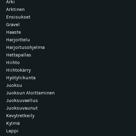
Arki
Arktinen
Ensisukset
Gravel
Haaste
Harjoittelu
Harjoitusohjelma
Hettapallas
Hiihto
Hiihtokärry
Hyötyliikunta
Juoksu
Juoksun Aloittaminen
Juoksuvaellus
Juoksuvaunut
Kevytretkeily
Kylmä
Lappi