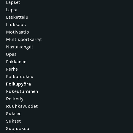
Lapset
Lapsi
Laskettelu
Liukkaus
Motivaatio
Multisportkärryt
Nastakengät
Opas
Pakkanen
Perhe
Polkujuoksu
Polkupyörä
Pukeutuminen
Retkeily
Ruuhkavuodet
Suksee
Sukset
Suojuoksu