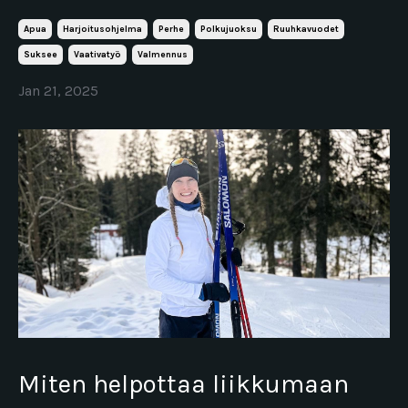
Apua
Harjoitusohjelma
Perhe
Polkujuoksu
Ruuhkavuodet
Suksee
Vaativatyö
Valmennus
Jan 21, 2025
Miten helpottaa liikkumaan