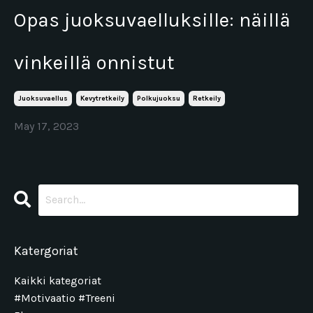
Opas juoksuvaelluksille: näillä
vinkeillä onnistut
Juoksuvaellus
Kevytretkeily
Polkujuoksu
Retkeily
May 17, 2023
Katergoriat
Kaikki kategoriat
#motivaatio #treeni