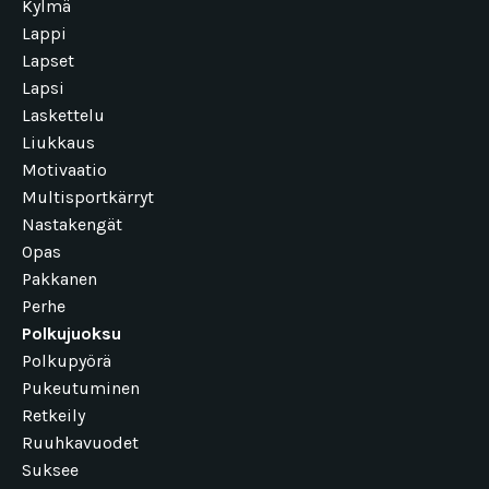
Kylmä
Lappi
Lapset
Lapsi
Laskettelu
Liukkaus
Motivaatio
Multisportkärryt
Nastakengät
Opas
Pakkanen
Perhe
Polkujuoksu
Polkupyörä
Pukeutuminen
Retkeily
Ruuhkavuodet
Suksee