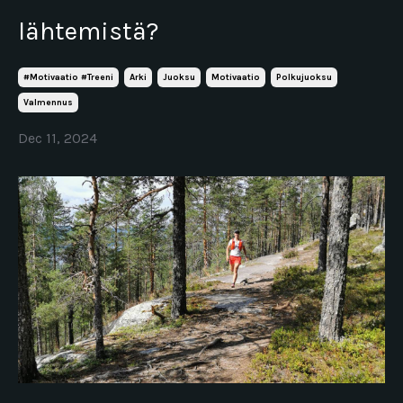
lähtemistä?
#motivaatio #treeni
Arki
Juoksu
Motivaatio
Polkujuoksu
Valmennus
Dec 11, 2024