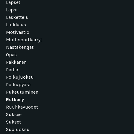
Lapset
Lapsi
Laskettelu
Liukkaus
Motivaatio
Multisportkärryt
Nastakengät
Opas
Pakkanen
Perhe
Polkujuoksu
Polkupyörä
Pukeutuminen
Retkeily
Ruuhkavuodet
Suksee
Sukset
Suojuoksu