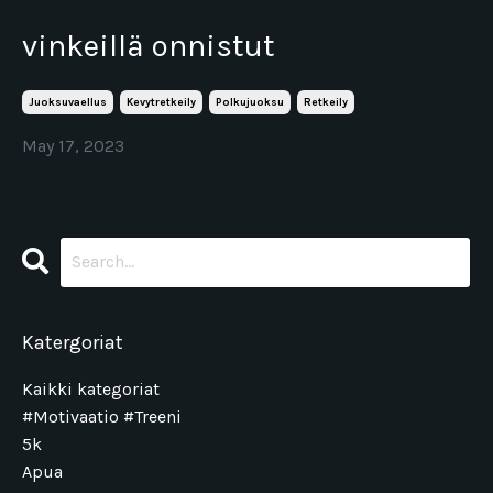
vinkeillä onnistut
Juoksuvaellus
Kevytretkeily
Polkujuoksu
Retkeily
May 17, 2023
Katergoriat
Kaikki kategoriat
#motivaatio #treeni
5k
Apua