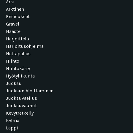
Arki
Arktinen
Ensisukset
Gravel
Haaste
Harjoittelu
Harjoitusohjelma
Hettapallas
Hiihto
Hiihtokärry
Hyötyliikunta
Juoksu
Juoksun Aloittaminen
Juoksuvaellus
Juoksuvaunut
Kevytretkeily
Kylmä
Lappi